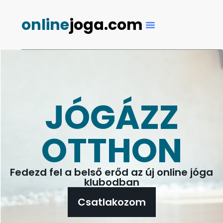
online
joga.com
JÓGÁZZ
OTTHON
Fedezd fel a belső erőd az új online jóga
klubodban
Csatlakozom