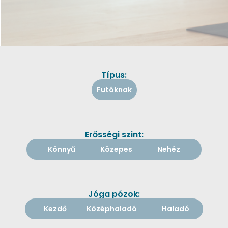
Típus:
Futóknak
Erősségi szint:
Könnyű
Közepes
Nehéz
Jóga pózok:
Kezdő
Középhaladó
Haladó