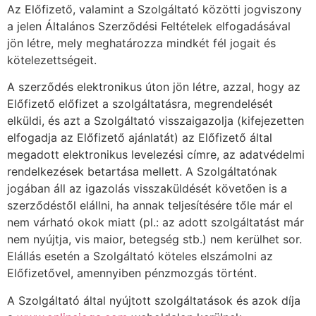
Az Előfizető, valamint a Szolgáltató közötti jogviszony
a jelen Általános Szerződési Feltételek elfogadásával
jön létre, mely meghatározza mindkét fél jogait és
kötelezettségeit.
A szerződés elektronikus úton jön létre, azzal, hogy az
Előfizető előfizet a szolgáltatásra, megrendelését
elküldi, és azt a Szolgáltató visszaigazolja (kifejezetten
elfogadja az Előfizető ajánlatát) az Előfizető által
megadott elektronikus levelezési címre, az adatvédelmi
rendelkezések betartása mellett. A Szolgáltatónak
jogában áll az igazolás visszaküldését követően is a
szerződéstől elállni, ha annak teljesítésére tőle már el
nem várható okok miatt (pl.: az adott szolgáltatást már
nem nyújtja, vis maior, betegség stb.) nem kerülhet sor.
Elállás esetén a Szolgáltató köteles elszámolni az
Előfizetővel, amennyiben pénzmozgás történt.
A Szolgáltató által nyújtott szolgáltatások és azok díja