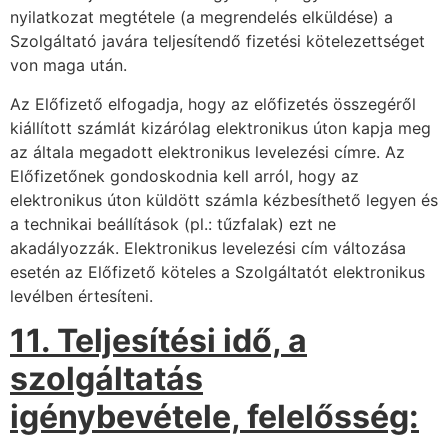
nyilatkozat megtétele (a megrendelés elküldése) a
Szolgáltató javára teljesítendő fizetési kötelezettséget
von maga után.
Az Előfizető elfogadja, hogy az előfizetés összegéről
kiállított számlát kizárólag elektronikus úton kapja meg
az általa megadott elektronikus levelezési címre. Az
Előfizetőnek gondoskodnia kell arról, hogy az
elektronikus úton küldött számla kézbesíthető legyen és
a technikai beállítások (pl.: tűzfalak) ezt ne
akadályozzák. Elektronikus levelezési cím változása
esetén az Előfizető köteles a Szolgáltatót elektronikus
levélben értesíteni.
11. Teljesítési idő, a
szolgáltatás
igénybevétele, felelősség: