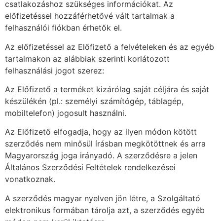
csatlakozáshoz szükséges információkat. Az
előfizetéssel hozzáférhetővé vált tartalmak a
felhasználói fiókban érhetők el.
Az előfizetéssel az Előfizető a felvételeken és az egyéb
tartalmakon az alábbiak szerinti korlátozott
felhasználási jogot szerez:
Az Előfizető a terméket kizárólag saját céljára és saját
készülékén (pl.: személyi számítógép, táblagép,
mobiltelefon) jogosult használni.
Az Előfizető elfogadja, hogy az ilyen módon kötött
szerződés nem minősül írásban megkötöttnek és arra
Magyarország joga irányadó. A szerződésre a jelen
Általános Szerződési Feltételek rendelkezései
vonatkoznak.
A szerződés magyar nyelven jön létre, a Szolgáltató
elektronikus formában tárolja azt, a szerződés egyéb