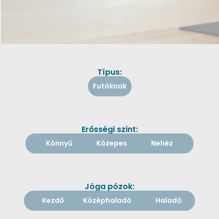
Típus:
Futóknak
Erősségi szint:
Könnyű
Közepes
Nehéz
Jóga pózok:
Kezdő
Középhaladó
Haladó