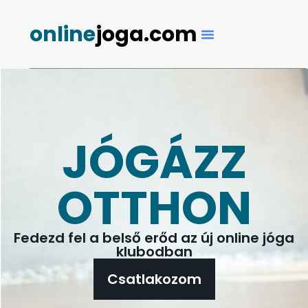
online
joga.com
JÓGÁZZ
OTTHON
Fedezd fel a belső erőd az új online jóga
klubodban
Csatlakozom