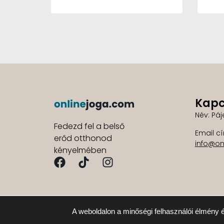
Kapc
Név: Páj
Fedezd fel a belső
Email c
erőd otthonod
info@on
kényelmében
A weboldalon a minőségi felhasználói élmény é
Minde