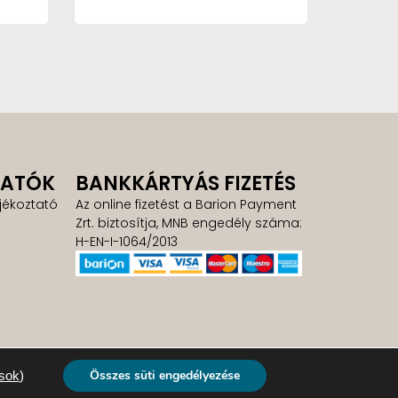
TATÓK
BANKKÁRTYÁS FIZETÉS
jékoztató
Az online fizetést a Barion Payment
Zrt. biztosítja, MNB engedély száma:
H-EN-I-1064/2013
Összes süti engedélyezése
ások
)
nja.hu