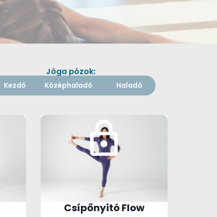
Jóga pózok:
Kezdő
Középhaladó
Haladó
Csípőnyitó Flow