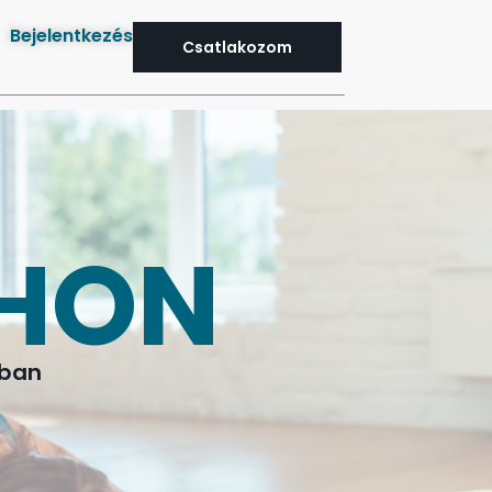
Bejelentkezés
Csatlakozom
THON
dban