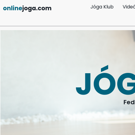
Jóga Klub
Vide
JÓG
Fed