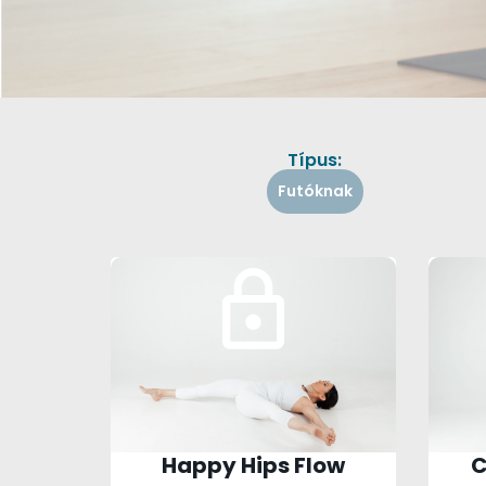
Típus:
Futóknak
Happy Hips Flow
C