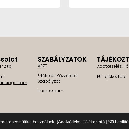
solat
SZABÁLYZATOK
TÁJÉKOZ
ÁSZF
er Zita
Adatkezelési Tá
Értékelés Közzétételi
ím:
EÜ Tájékoztató
Szabályzat
linejoga.com
Impresszum
rdekében sütiket használunk. (
Adatvédelmi Tájékoztató
|
Sütibeállít
n jog fenntartva © 2024 Onlinejoga | Készítette: honlapni