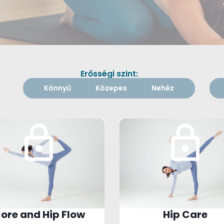
Erősségi szint:
Könnyű
Közepes
Nehéz
ore and Hip Flow
Hip Care