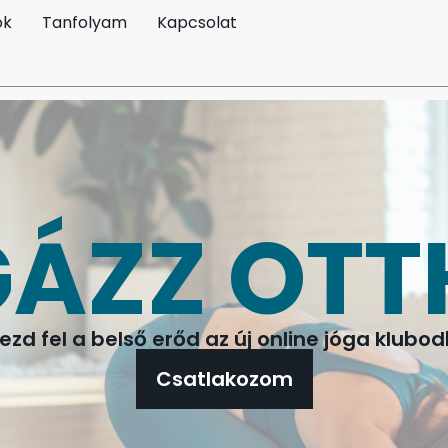
ók
Tanfolyam
Kapcsolat
ÁZZ OT
ezd fel a belső erőd az új online jóga klubo
Csatlakozom