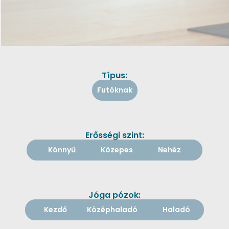
Típus:
Futóknak
Erősségi szint:
Könnyű
Közepes
Nehéz
Jóga pózok:
Kezdő
Középhaladó
Haladó