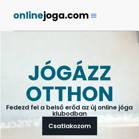
online
joga.com
JÓGÁZZ
OTTHON
Fedezd fel a belső erőd az új online jóga
klubodban
Csatlakozom