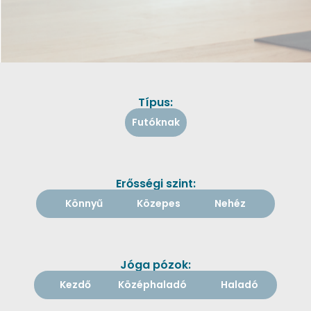
Típus:
Futóknak
Erősségi szint:
Könnyű
Közepes
Nehéz
Jóga pózok:
Kezdő
Középhaladó
Haladó