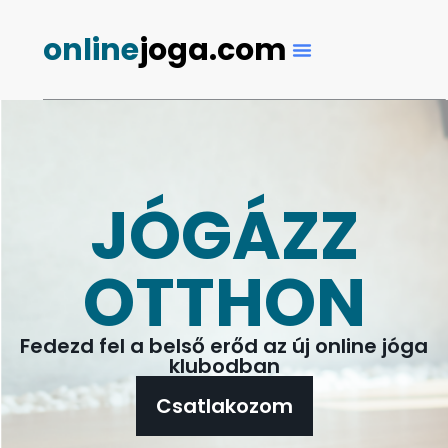
online
joga.com
JÓGÁZZ
OTTHON
Fedezd fel a belső erőd az új online jóga
klubodban
Csatlakozom