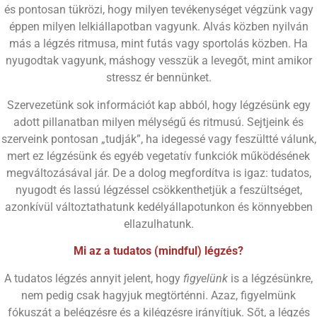
és pontosan tükrözi, hogy milyen tevékenységet végzünk vagy
éppen milyen lelkiállapotban vagyunk. Alvás közben nyilván
más a légzés ritmusa, mint futás vagy sportolás közben. Ha
nyugodtak vagyunk, máshogy vesszük a levegőt, mint amikor
stressz ér bennünket.
Szervezetünk sok információt kap abból, hogy légzésünk egy
adott pillanatban milyen mélységű és ritmusú. Sejtjeink és
szerveink pontosan „tudják”, ha idegessé vagy feszültté válunk,
mert ez légzésünk és egyéb vegetatív funkciók működésének
megváltozásával jár. De a dolog megfordítva is igaz: tudatos,
nyugodt és lassú légzéssel csökkenthetjük a feszültséget,
azonkívül változtathatunk kedélyállapotunkon és könnyebben
ellazulhatunk.
Mi az a tudatos (mindful) légzés?
A tudatos légzés annyit jelent, hogy
figyelünk
is a légzésünkre,
nem pedig csak hagyjuk megtörténni. Azaz, figyelmünk
fókuszát a belégzésre és a kilégzésre irányítjuk. Sőt, a légzés