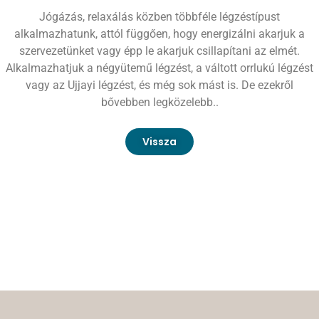
Jógázás, relaxálás közben többféle légzéstípust
alkalmazhatunk, attól függően, hogy energizálni akarjuk a
szervezetünket vagy épp le akarjuk csillapítani az elmét.
Alkalmazhatjuk a négyütemű légzést, a váltott orrlukú légzést
vagy az Ujjayi légzést, és még sok mást is. De ezekről
bővebben legközelebb..
Vissza