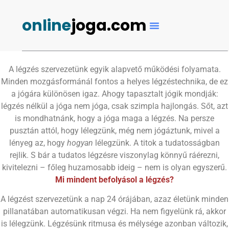
online
joga.com
A légzés szervezetünk egyik alapvető működési folyamata.
Minden mozgásformánál fontos a helyes légzéstechnika, de ez
a jógára különösen igaz. Ahogy tapasztalt jógik mondják:
légzés nélkül a jóga nem jóga, csak szimpla hajlongás. Sőt, azt
is mondhatnánk, hogy a jóga maga a légzés. Na persze
pusztán attól, hogy lélegzünk, még nem jógáztunk, mivel a
lényeg az, hogy
hogyan
lélegzünk. A titok a tudatosságban
rejlik. S bár a tudatos légzésre viszonylag könnyű ráérezni,
kivitelezni – főleg huzamosabb ideig – nem is olyan egyszerű.
M
i mindent befolyásol a légzés?
A légzést szervezetünk a nap 24 órájában, azaz életünk minden
pillanatában automatikusan végzi. Ha nem figyelünk rá, akkor
is lélegzünk. Légzésünk ritmusa és mélysége azonban változik,