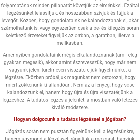
folyamatának minden pillanatát követjük az elménkkel. Ezáltal
légzésünket lelassítjuk, és hosszabban szívjuk és fújjuk a
levegőt. Közben, hogy gondolataink ne kalandozzanak el, akár
számolhatunk is, vagy egyszerűen csak a be- és kilégzés során
keletkező érzeteket figyeljük az orrban, a garatban, illetve a
mellkasban.
​Amennyiben gondolataink mégis elkalandoznának (ami elég
gyakran megesik), akkor amint észrevesszük, hogy már nem
vagyunk jelen, türelmesen visszatereljük figyelmünket a
légzésre. Eközben próbáljuk magunkat nem ostorozni, hogy
miért zökkenünk ki állandóan. Nem az a lényeg, hogy sose
kalandozzunk el, hanem hogy újra és újra visszatérjünk a
légzéshez. A tudatos légzés a jelenlét, a mostban való létezés
kiváló módszere.
Hogyan dolgozunk a tudatos légzéssel a jógában?
Jógázás során nem pusztán figyelnünk kell a légzésünkre,
hanem úgymond a légzéssel irányítjuk a mozgást: hagyjuk,