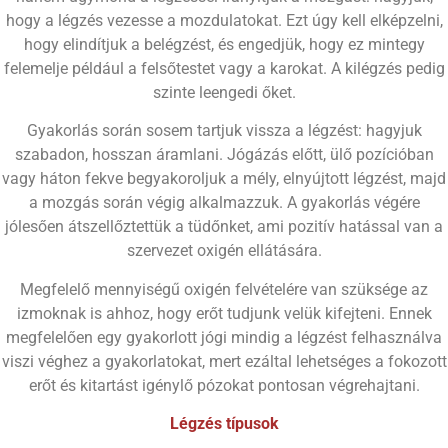
hogy a légzés vezesse a mozdulatokat. Ezt úgy kell elképzelni,
hogy elindítjuk a belégzést, és engedjük, hogy ez mintegy
felemelje például a felsőtestet vagy a karokat. A kilégzés pedig
szinte leengedi őket.
Gyakorlás során sosem tartjuk vissza a légzést: hagyjuk
szabadon, hosszan áramlani. Jógázás előtt, ülő pozícióban
vagy háton fekve begyakoroljuk a mély, elnyújtott légzést, majd
a mozgás során végig alkalmazzuk. A gyakorlás végére
jólesően átszellőztettük a tüdőnket, ami pozitív hatással van a
szervezet oxigén ellátására.
Megfelelő mennyiségű oxigén felvételére van szüksége az
izmoknak is ahhoz, hogy erőt tudjunk velük kifejteni. Ennek
megfelelően egy gyakorlott jógi mindig a légzést felhasználva
viszi véghez a gyakorlatokat, mert ezáltal lehetséges a fokozott
erőt és kitartást igénylő pózokat pontosan végrehajtani.
Légzés típusok