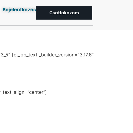
Bejelentkezés
Csatlakozom
_5″][et_pb_text _builder_version=”3.17.6″
_text_align=”center”]