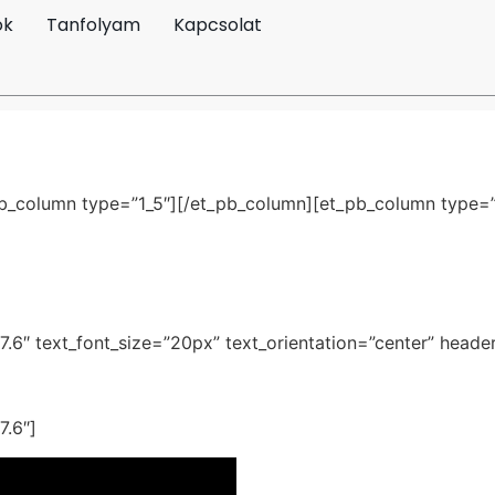
ók
Tanfolyam
Kapcsolat
pb_column type=”1_5″][/et_pb_column][et_pb_column type=”3
17.6″ text_font_size=”20px” text_orientation=”center” header
7.6″]