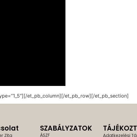
ype=”1_5″][/et_pb_column][/et_pb_row][/et_pb_section]
solat
SZABÁLYZATOK
TÁJÉKOZ
ÁSZF
er Zita
Adatkezelési Tá