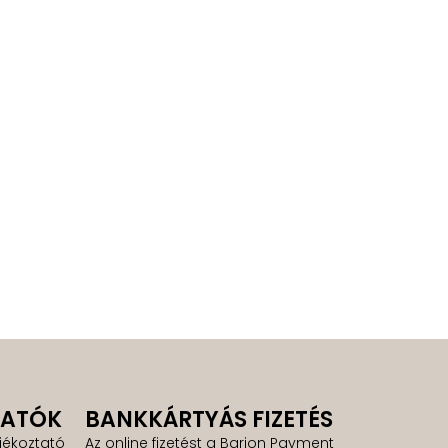
TATÓK
BANKKÁRTYÁS FIZETÉS
jékoztató
Az online fizetést a Barion Payment