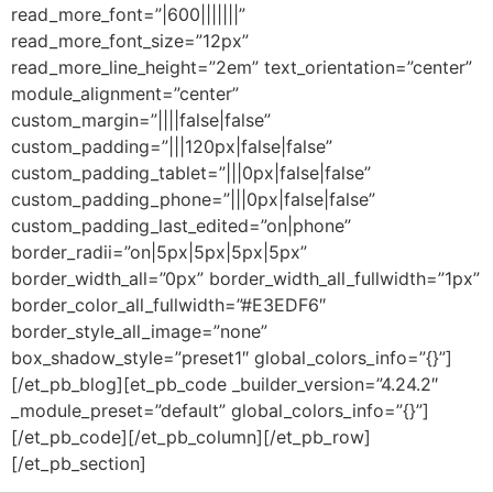
read_more_font=”|600|||||||”
read_more_font_size=”12px”
read_more_line_height=”2em” text_orientation=”center”
module_alignment=”center”
custom_margin=”||||false|false”
custom_padding=”|||120px|false|false”
custom_padding_tablet=”|||0px|false|false”
custom_padding_phone=”|||0px|false|false”
custom_padding_last_edited=”on|phone”
border_radii=”on|5px|5px|5px|5px”
border_width_all=”0px” border_width_all_fullwidth=”1px”
border_color_all_fullwidth=”#E3EDF6″
border_style_all_image=”none”
box_shadow_style=”preset1″ global_colors_info=”{}”]
[/et_pb_blog][et_pb_code _builder_version=”4.24.2″
_module_preset=”default” global_colors_info=”{}”]
[/et_pb_code][/et_pb_column][/et_pb_row]
[/et_pb_section]