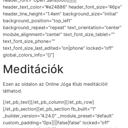
header_font=”Open Sans|600|||||||”
header_text_color=”#e24886″ header_font_size=”46px”
header_line_height=”1.4em” background_size=”initial”
background_position=”top_left”
background_repeat=”repeat” text_orientation=”center”
module_alignment=”center” text_font_size_tablet=””
text_font_size_phone=””
text_font_size_last_edited=”on|phone” locked=”off”
global_colors_info=”{}”]
Meditációk
Ezen az oldalon az Online Jóga Klub meditációit
láthatod.
[/et_pb_text][/et_pb_column][/et_pb_row]
[/et_pb_section][et_pb_section fb_built=”1″
_builder_version=”4.24.0″ _module_preset=”default”
custom_padding=”0px||||false|false” locked=”off”