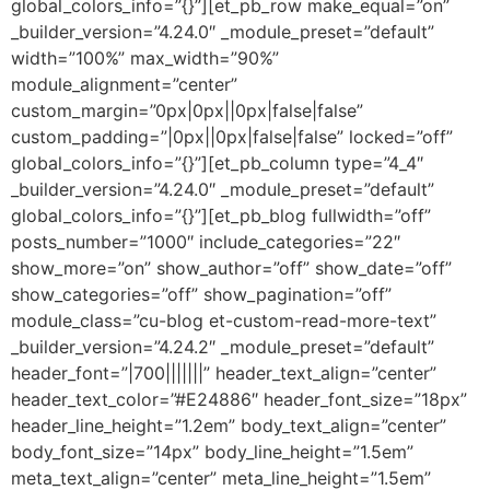
global_colors_info=”{}”][et_pb_row make_equal=”on”
_builder_version=”4.24.0″ _module_preset=”default”
width=”100%” max_width=”90%”
module_alignment=”center”
custom_margin=”0px|0px||0px|false|false”
custom_padding=”|0px||0px|false|false” locked=”off”
global_colors_info=”{}”][et_pb_column type=”4_4″
_builder_version=”4.24.0″ _module_preset=”default”
global_colors_info=”{}”][et_pb_blog fullwidth=”off”
posts_number=”1000″ include_categories=”22″
show_more=”on” show_author=”off” show_date=”off”
show_categories=”off” show_pagination=”off”
module_class=”cu-blog et-custom-read-more-text”
_builder_version=”4.24.2″ _module_preset=”default”
header_font=”|700|||||||” header_text_align=”center”
header_text_color=”#E24886″ header_font_size=”18px”
header_line_height=”1.2em” body_text_align=”center”
body_font_size=”14px” body_line_height=”1.5em”
meta_text_align=”center” meta_line_height=”1.5em”