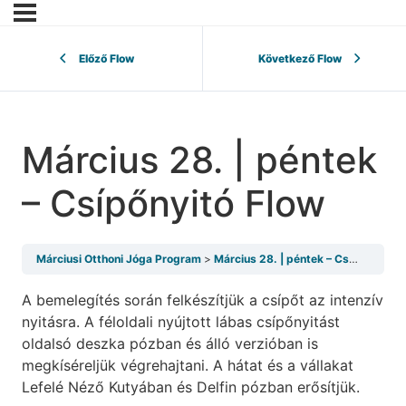
Előző Flow
Következő Flow
Március 28. | péntek
– Csípőnyitó Flow
Márciusi Otthoni Jóga Program
Március 28. | péntek – Csípőnyitó Flow
A bemelegítés során felkészítjük a csípőt az intenzív
nyitásra. A féloldali nyújtott lábas csípőnyitást
oldalsó deszka pózban és álló verzióban is
megkíséreljük végrehajtani. A hátat és a vállakat
Lefelé Néző Kutyában és Delfin pózban erősítjük.