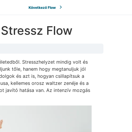
Következő Flow
i-Stressz Flow
életedből. Stresszhelyzet mindig volt és
ljunk tőle, hanem hogy megtanuljuk jól
olgok és azt is, hogyan csillapítsuk a
tmusa, kellemes orosz waltzer zenéje és a
pot javító hatása van. Az intenzív mozgás