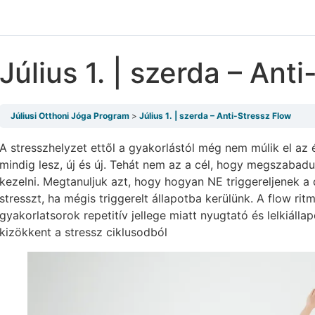
Július 1. | szerda – Ant
Júliusi Otthoni Jóga Program
Július 1. | szerda – Anti-Stressz Flow
A stresszhelyzet ettől a gyakorlástól még nem múlik el az 
mindig lesz, új és új. Tehát nem az a cél, hogy megszabadu
kezelni. Megtanuljuk azt, hogy hogyan NE triggereljenek a d
stresszt, ha mégis triggerelt állapotba kerülünk. A flow ri
gyakorlatsorok repetitív jellege miatt nyugtató és lelkiálla
kizökkent a stressz ciklusodból