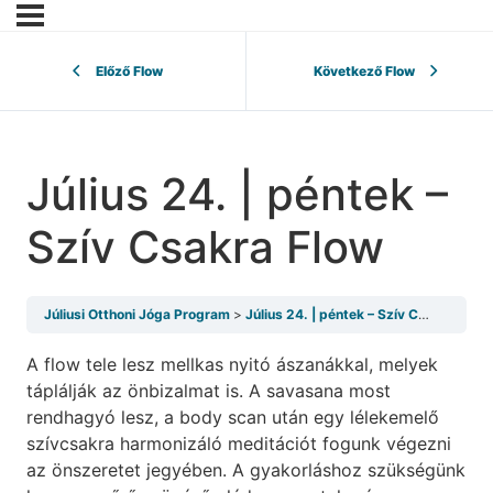
Előző Flow
Következő Flow
Július 24. | péntek –
Szív Csakra Flow
Júliusi Otthoni Jóga Program
Július 24. | péntek – Szív Csakra Flow
A flow tele lesz mellkas nyitó ászanákkal, melyek
táplálják az önbizalmat is. A savasana most
rendhagyó lesz, a body scan után egy lélekemelő
szívcsakra harmonizáló meditációt fogunk végezni
az önszeretet jegyében. A gyakorláshoz szükségünk