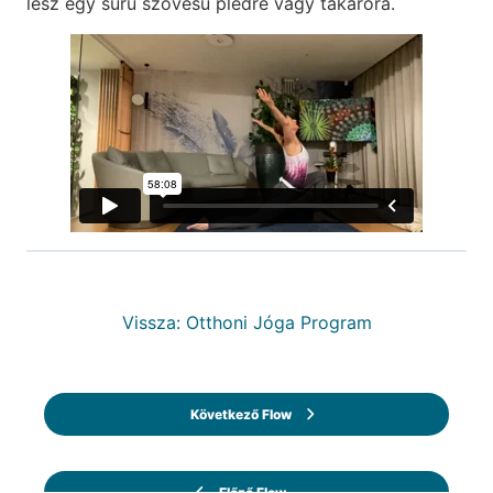
lesz egy sűrű szövésű plédre vagy takaróra.
Vissza: Otthoni Jóga Program
Következő Flow
Előző Flow