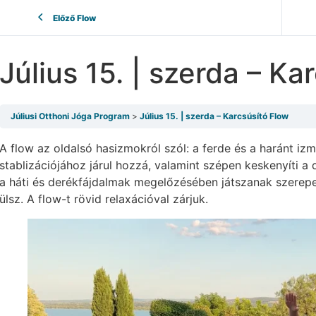
Előző Flow
Július 15. | szerda – Ka
Júliusi Otthoni Jóga Program
Július 15. | szerda – Karcsúsító Flow
A flow az oldalsó hasizmokról szól: a ferde és a haránt izm
stablizációjához járul hozzá, valamint szépen keskenyíti a 
a háti és derékfájdalmak megelőzésében játszanak szerepet
ülsz. A flow-t rövid relaxációval zárjuk.