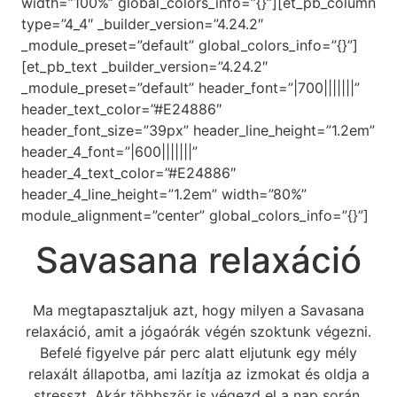
width=”100%” global_colors_info=”{}”][et_pb_column
type=”4_4″ _builder_version=”4.24.2″
_module_preset=”default” global_colors_info=”{}”]
[et_pb_text _builder_version=”4.24.2″
_module_preset=”default” header_font=”|700|||||||”
header_text_color=”#E24886″
header_font_size=”39px” header_line_height=”1.2em”
header_4_font=”|600|||||||”
header_4_text_color=”#E24886″
header_4_line_height=”1.2em” width=”80%”
module_alignment=”center” global_colors_info=”{}”]
Savasana relaxáció
Ma megtapasztaljuk azt, hogy milyen a Savasana
relaxáció, amit a jógaórák végén szoktunk végezni.
Befelé figyelve pár perc alatt eljutunk egy mély
relaxált állapotba, ami lazítja az izmokat és oldja a
stresszt. Akár többször is végezd el a nap során,