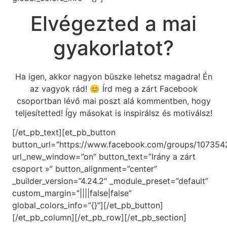
Elvégezted a mai
gyakorlatot?
Ha igen, akkor nagyon büszke lehetsz magadra! Én
az vagyok rád! 😊 Írd meg a zárt Facebook
csoportban lévő mai poszt alá kommentben, hogy
teljesítetted! Így másokat is inspirálsz és motiválsz!
[/et_pb_text][et_pb_button
button_url=”https://www.facebook.com/groups/10735
url_new_window=”on” button_text=”Irány a zárt
csoport »” button_alignment=”center”
_builder_version=”4.24.2″ _module_preset=”default”
custom_margin=”||||false|false”
global_colors_info=”{}”][/et_pb_button]
[/et_pb_column][/et_pb_row][/et_pb_section]