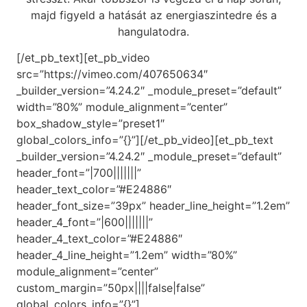
majd figyeld a hatását az energiaszintedre és a
hangulatodra.
[/et_pb_text][et_pb_video
src=”https://vimeo.com/407650634″
_builder_version=”4.24.2″ _module_preset=”default”
width=”80%” module_alignment=”center”
box_shadow_style=”preset1″
global_colors_info=”{}”][/et_pb_video][et_pb_text
_builder_version=”4.24.2″ _module_preset=”default”
header_font=”|700|||||||”
header_text_color=”#E24886″
header_font_size=”39px” header_line_height=”1.2em”
header_4_font=”|600|||||||”
header_4_text_color=”#E24886″
header_4_line_height=”1.2em” width=”80%”
module_alignment=”center”
custom_margin=”50px||||false|false”
global_colors_info=”{}”]