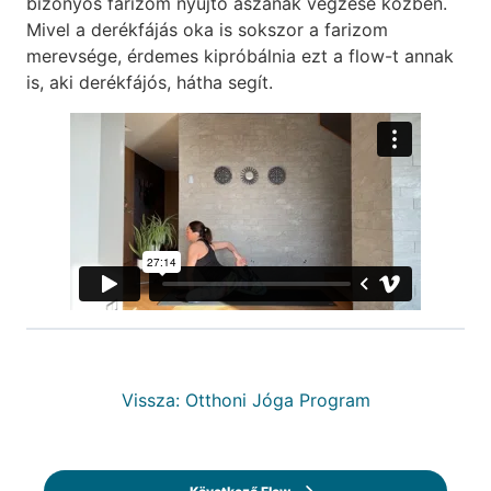
bizonyos farizom nyújtó ászanák végzése közben.
Mivel a derékfájás oka is sokszor a farizom
merevsége, érdemes kipróbálnia ezt a flow-t annak
is, aki derékfájós, hátha segít.
Vissza: Otthoni Jóga Program