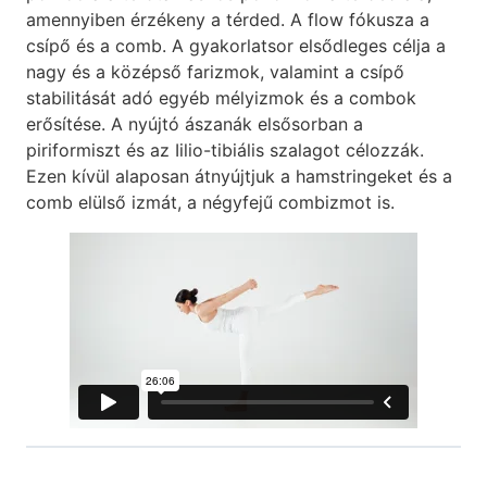
amennyiben érzékeny a térded. A flow fókusza a
csípő és a comb. A gyakorlatsor elsődleges célja a
nagy és a középső farizmok, valamint a csípő
stabilitását adó egyéb mélyizmok és a combok
erősítése. A nyújtó ászanák elsősorban a
piriformiszt és az Iilio-tibiális szalagot célozzák.
Ezen kívül alaposan átnyújtjuk a hamstringeket és a
comb elülső izmát, a négyfejű combizmot is.