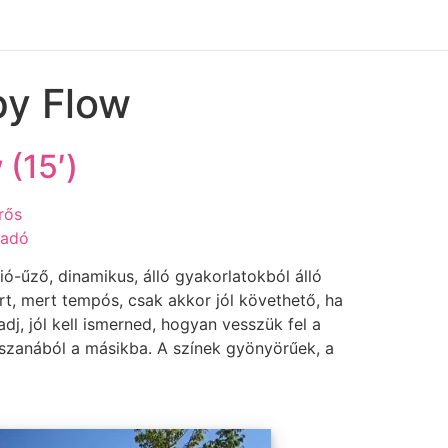
ppy Flow
(15′)
Erős
ladó
-űző, dinamikus, álló gyakorlatokból álló
t, mert tempós, csak akkor jól követhető, ha
, jól kell ismerned, hogyan vesszük fel a
szanából a másikba. A színek gyönyörűek, a