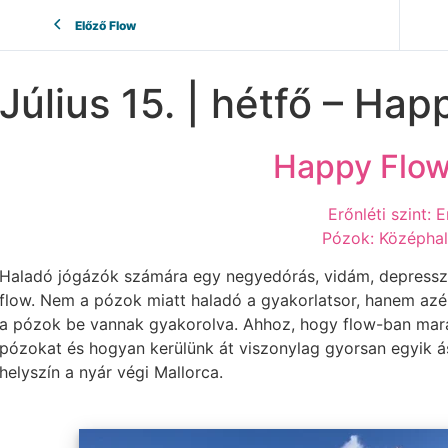
Előző Flow
Július 15. | hétfő – Ha
Happy Flow 
Erőnléti szint: 
Pózok: Középha
Haladó jógázók számára egy negyedórás, vidám, depresszió
flow. Nem a pózok miatt haladó a gyakorlatsor, hanem azér
a pózok be vannak gyakorolva. Ahhoz, hogy flow-ban maradj
pózokat és hogyan kerülünk át viszonylag gyorsan egyik á
helyszín a nyár végi Mallorca.