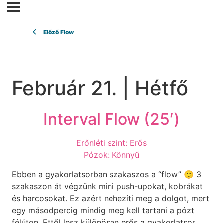
Előző Flow
Február 21. | Hétfő
Interval Flow (25′)
Erőnléti szint: Erős
Pózok: Könnyű
Ebben a gyakorlatsorban szakaszos a “flow” 🙂 3
szakaszon át végzünk mini push-upokat, kobrákat
és harcosokat. Ez azért nehezíti meg a dolgot, mert
egy másodpercig mindig meg kell tartani a pózt
félúton. Ettől lesz különösen erős a gyakorlatsor.